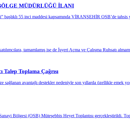
 BÖLGE MÜDÜRLÜĞÜ İLANI
 başlıklı 55 inci maddesi kapsamında VİRANŞEHİR OSB’de tahsis yapıla
tılımcılara, tamamlamış ise de İşyeri Açma ve Çalışma Ruhsatı almamış
cı Talep Toplama Çağrısı
ze sağlanan avantajlı destekler nedeniyle son yıllarda özellikle emek y
ayi Bölgesi (OSB) Müteşebbis Heyet Toplantısı gerçekleştirildi. Topla