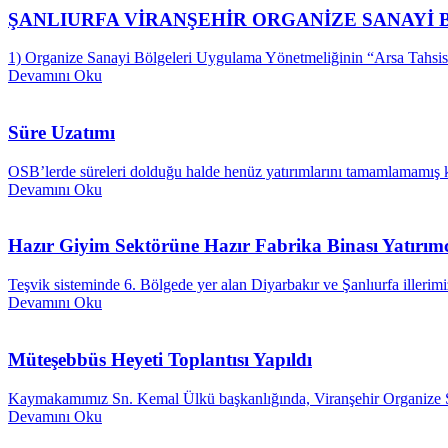
ŞANLIURFA VİRANŞEHİR ORGANİZE SANAYİ
1) Organize Sanayi Bölgeleri Uygulama Yönetmeliğinin “Arsa Tahsisi”
Devamını Oku
Süre Uzatımı
OSB’lerde süreleri dolduğu halde henüz yatırımlarını tamamlamamış ka
Devamını Oku
Hazır Giyim Sektörüne Hazır Fabrika Binası Yatırım
Teşvik sisteminde 6. Bölgede yer alan Diyarbakır ve Şanlıurfa illerimi
Devamını Oku
Müteşebbüs Heyeti Toplantısı Yapıldı
Kaymakamımız Sn. Kemal Ülkü başkanlığında, Viranşehir Organize San
Devamını Oku