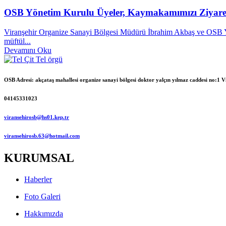
OSB Yönetim Kurulu Üyeler, Kaymakamımızı Ziyaret
Viranşehir Organize Sanayi Bölgesi Müdürü İbrahim Akbaş ve OSB Y
müftül...
Devamını Oku
OSB Adresi: akçataş mahallesi organize sanayi bölgesi doktor yalçın yılmaz caddesi no:1
04145331023
viransehirosb@hs01.kep.tr
viransehirosb.63@hotmail.com
KURUMSAL
Haberler
Foto Galeri
Hakkımızda