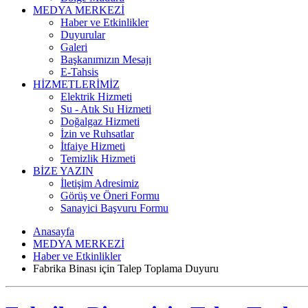
MEDYA MERKEZİ
Haber ve Etkinlikler
Duyurular
Galeri
Başkanımızın Mesajı
E-Tahsis
HİZMETLERİMİZ
Elektrik Hizmeti
Su - Atık Su Hizmeti
Doğalgaz Hizmeti
İzin ve Ruhsatlar
İtfaiye Hizmeti
Temizlik Hizmeti
BİZE YAZIN
İletişim Adresimiz
Görüş ve Öneri Formu
Sanayici Başvuru Formu
Anasayfa
MEDYA MERKEZİ
Haber ve Etkinlikler
Fabrika Binası için Talep Toplama Duyuru