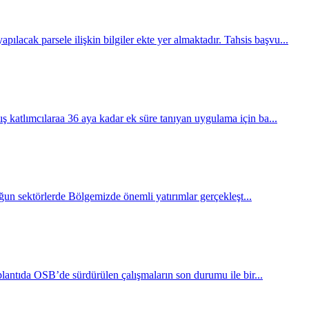
cak parsele ilişkin bilgiler ekte yer almaktadır. Tahsis başvu...
 katlımcılaraa 36 aya kadar ek süre tanıyan uygulama için ba...
oğun sektörlerde Bölgemizde önemli yatırımlar gerçekleşt...
ntıda OSB’de sürdürülen çalışmaların son durumu ile bir...