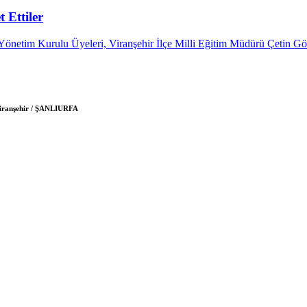
 Ettiler
önetim Kurulu Üyeleri, Viranşehir İlçe Milli Eğitim Müdürü Çetin G
 Viranşehir / ŞANLIURFA