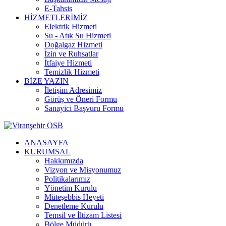
E-Tahsis
HİZMETLERİMİZ
Elektrik Hizmeti
Su - Atık Su Hizmeti
Doğalgaz Hizmeti
İzin ve Ruhsatlar
İtfaiye Hizmeti
Temizlik Hizmeti
BİZE YAZIN
İletişim Adresimiz
Görüş ve Öneri Formu
Sanayici Başvuru Formu
ANASAYFA
KURUMSAL
Hakkımızda
Vizyon ve Misyonumuz
Politikalarımız
Yönetim Kurulu
Müteşebbis Heyeti
Denetleme Kurulu
Temsil ve İltizam Listesi
Bölge Müdürü