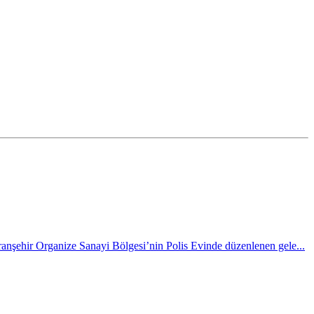
nşehir Organize Sanayi Bölgesi’nin Polis Evinde düzenlenen gele...