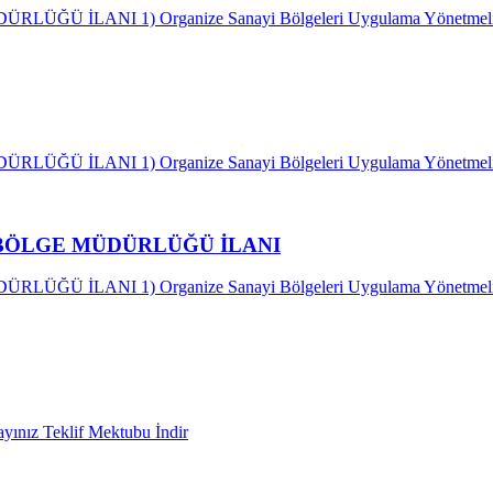
I 1) Organize Sanayi Bölgeleri Uygulama Yönetmeliğinin “Ar
I 1) Organize Sanayi Bölgeleri Uygulama Yönetmeliğinin “Ar
 BÖLGE MÜDÜRLÜĞÜ İLANI
I 1) Organize Sanayi Bölgeleri Uygulama Yönetmeliğinin “Ar
ayınız Teklif Mektubu İndir