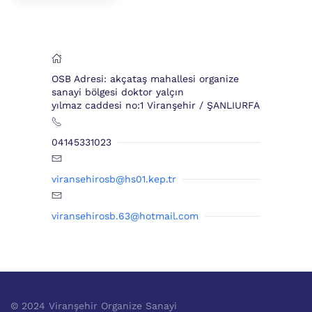
OSB Adresi: akçataş mahallesi organize
sanayi bölgesi doktor yalçın
yılmaz caddesi no:1 Viranşehir / ŞANLIURFA
04145331023
viransehirosb@hs01.kep.tr
viransehirosb.63@hotmail.com
© 2024 Viranşehir Organize Sanayi