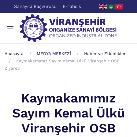
Sanayici Başvurusu
E-Tahsis
Anasayfa
MEDYA MERKEZİ
Haber ve Etkinlikler
Kaymakamımız Sayım Kemal Ülkü Viranşehir OSB
Ziyareti
Kaymakamımız
Sayım Kemal Ülkü
Viranşehir OSB