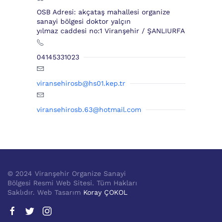
OSB Adresi: akçataş mahallesi organize
sanayi bölgesi doktor yalçın
yılmaz caddesi no:1 Viranşehir / ŞANLIURFA
04145331023
viransehirosb@hs01.kep.tr
viransehirosb.63@hotmail.com
© 2024 Viranşehir Organize Sanayi
Bölgesi Resmi Web Sitesi. Tüm Hakları
Saklıdır. Web Tasarım
Koray ÇOKOL