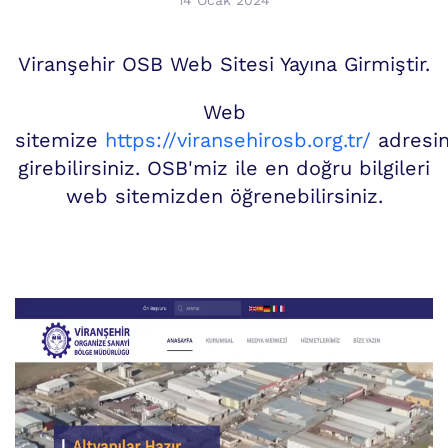
14 Ocak 2024
Viranşehir OSB Web Sitesi Yayına Girmiştir.
Web
sitemize
https://viransehirosb.org.tr/
adresi
girebilirsiniz. OSB'miz ile en doğru bilgileri
web sitemizden öğrenebilirsiniz.