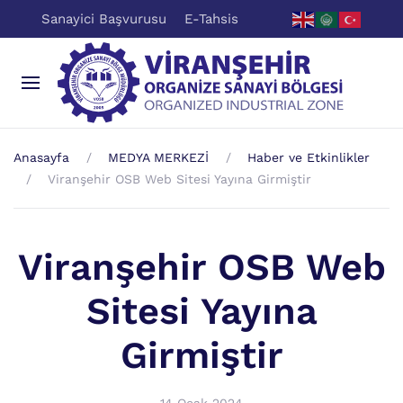
Sanayici Başvurusu
E-Tahsis
Anasayfa
MEDYA MERKEZİ
Haber ve Etkinlikler
Viranşehir OSB Web Sitesi Yayına Girmiştir
Viranşehir OSB Web
Sitesi Yayına
Girmiştir