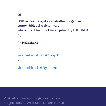
OSB Adresi: akçataş mahallesi organize
sanayi bölgesi doktor yalçın
yılmaz caddesi no:1 Viranşehir / ŞANLIURFA
04145331023
viransehirosb@hs01.kep.tr
viransehirosb.63@hotmail.com
© 2024 Viranşehir Organize Sanayi
Bölgesi Resmi Web Sitesi. Tüm Hakları