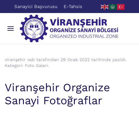
Sanayici Başvurusu
E-Tahsis
viranşehir osb tarafından
29 Ocak 2022
tarihinde yazıldı.
Kategori:
Foto Galeri
.
Viranşehir Organize
Sanayi Fotoğraflar